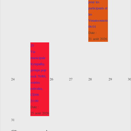
pour les
participants et
les
Venansonnois
06:01
Date :
21 août 2026
25
Vie
municipale
Sympathy,
groupe pop
rock 70/80,
24
26
27
28
29
3
soirées
estivales,
CD06
21:00
Date :
25 août 2026
31