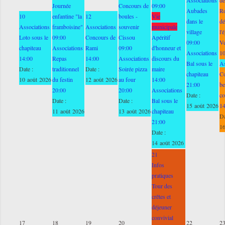
Journée
Concours de
09:00
Aubades
Ro
10
enfantine "la
12
boules -
Vie
dans le
dé
Associations
framboisine"
Associations
souvenir
municipale
village
l'
Loto sous le
09:00
Concours de
Cissou
Apéritif
09:00
V
chapiteau
Associations
Rami
09:00
d'honneur et
Associations
1
14:00
Repas
14:00
Associations
discours du
Bal sous le
As
Date :
traditionnel
Date :
Soirée pizza
maire
chapiteau
C
10 août 2026
du festin
12 août 2026
au four
14:00
21:00
be
20:00
20:00
Associations
Date :
co
Date :
Date :
Bal sous le
15 août 2026
1
11 août 2026
13 août 2026
chapiteau
Da
21:00
16
Date :
14 août 2026
21
Infos
pratiques
Tour des
crêtes et
déjeuner
convivial
17
18
19
20
22
2