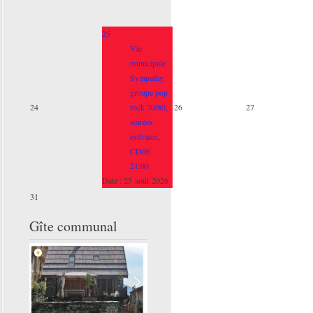
25
Vie
municipale
Sympathy,
groupe pop
24
rock 70/80,
26
27
soirées
estivales,
CD06
21:00
Date :
25 août 2026
31
Gîte communal