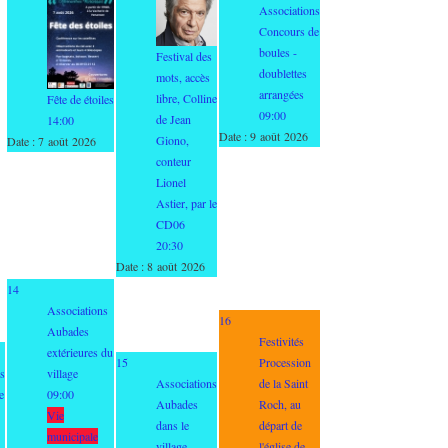
Associations
Concours de
boules -
Festival des
doublettes
mots, accès
arrangées
libre, Colline
Fête de étoiles
09:00
de Jean
14:00
Date :
9 août 2026
Giono,
Date :
7 août 2026
conteur
Lionel
Astier, par le
CD06
20:30
Date :
8 août 2026
14
Associations
16
Aubades
Festivités
extérieures du
15
Procession
s
village
Associations
de la Saint
e
09:00
Aubades
Roch, au
Vie
dans le
départ de
municipale
village
l'église de