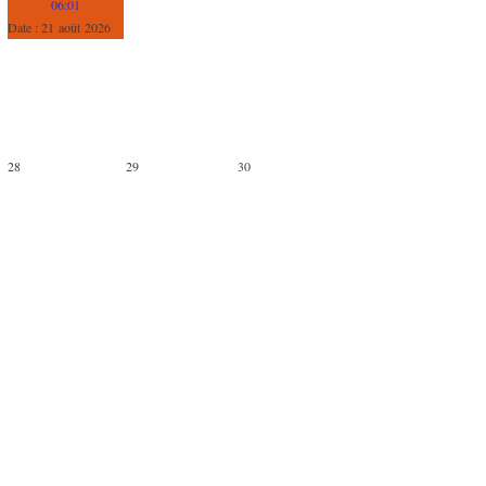
06:01
Date :
21 août 2026
28
29
30