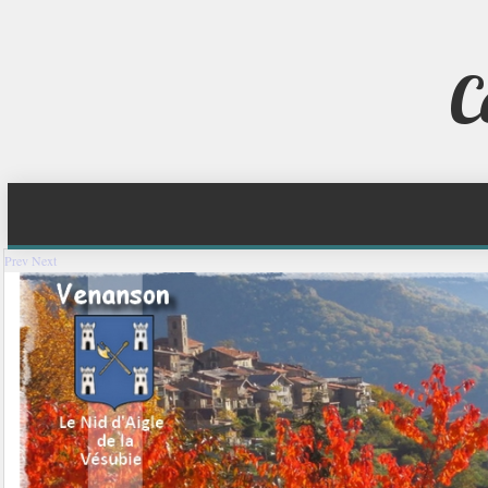
C
Prev
Next