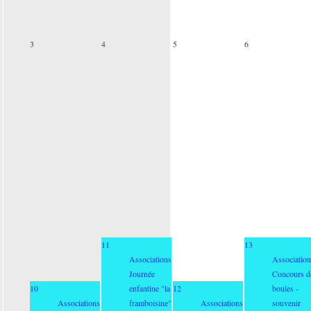
3
4
5
6
11
13
Associations
Association
Journée
Concours d
10
enfantine "la
12
boules -
Associations
framboisine"
Associations
souvenir