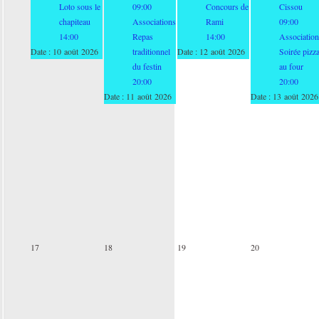
Loto sous le
09:00
Concours de
Cissou
chapiteau
Associations
Rami
09:00
14:00
Repas
14:00
Association
Date :
10 août 2026
traditionnel
Date :
12 août 2026
Soirée pizz
du festin
au four
20:00
20:00
Date :
11 août 2026
Date :
13 août 2026
17
18
19
20