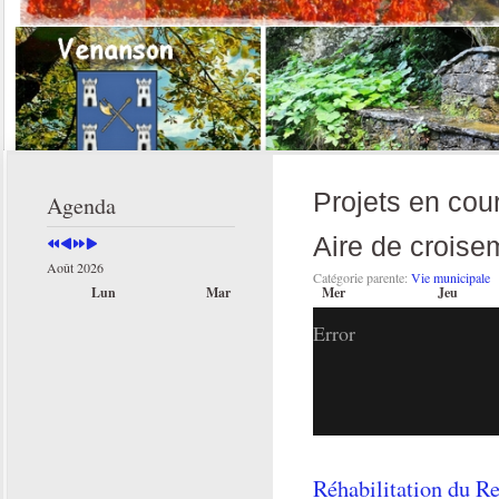
Année
Mois
Année
Mois
précédente
précédent
suivante
suivant
Projets en cou
Agenda
Aire de croise
Août 2026
Catégorie parente:
Vie municipale
Lun
Mar
Mer
Jeu
Error
Réhabilitation du 