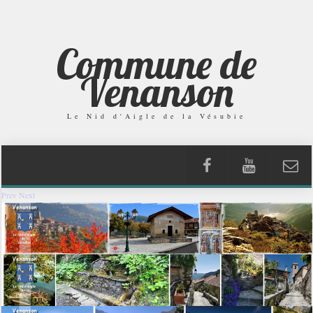
Commune de
Venanson
Le Nid d'Aigle de la Vésubie
Prev
Next