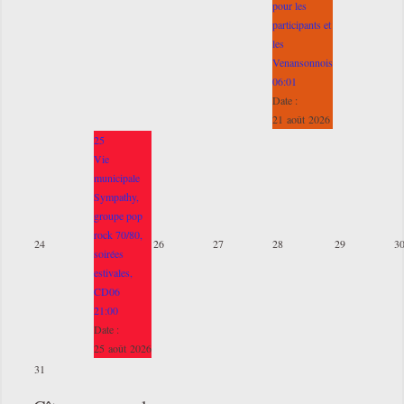
pour les
participants et
les
Venansonnois
06:01
Date :
21 août 2026
25
Vie
municipale
Sympathy,
groupe pop
rock 70/80,
24
26
27
28
29
3
soirées
estivales,
CD06
21:00
Date :
25 août 2026
31