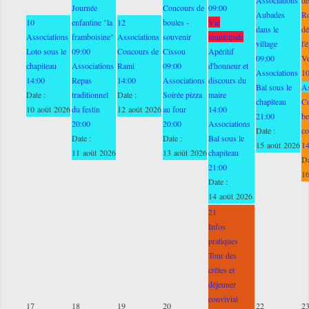
Journée
Concours de
09:00
Aubades
Ro
10
enfantine "la
12
boules -
Vie
dans le
dé
Associations
framboisine"
Associations
souvenir
municipale
village
l'
Loto sous le
09:00
Concours de
Cissou
Apéritif
09:00
V
chapiteau
Associations
Rami
09:00
d'honneur et
Associations
1
14:00
Repas
14:00
Associations
discours du
Bal sous le
As
Date :
traditionnel
Date :
Soirée pizza
maire
chapiteau
C
10 août 2026
du festin
12 août 2026
au four
14:00
21:00
be
20:00
20:00
Associations
Date :
co
Date :
Date :
Bal sous le
15 août 2026
1
11 août 2026
13 août 2026
chapiteau
Da
21:00
16
Date :
14 août 2026
21
Infos
pratiques
Tour des
crêtes et
déjeuner
convivial
17
18
19
20
22
2