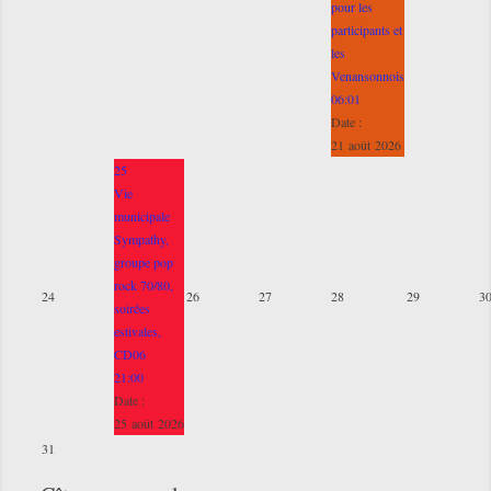
pour les
participants et
les
Venansonnois
06:01
Date :
21 août 2026
25
Vie
municipale
Sympathy,
groupe pop
rock 70/80,
24
26
27
28
29
3
soirées
estivales,
CD06
21:00
Date :
25 août 2026
31