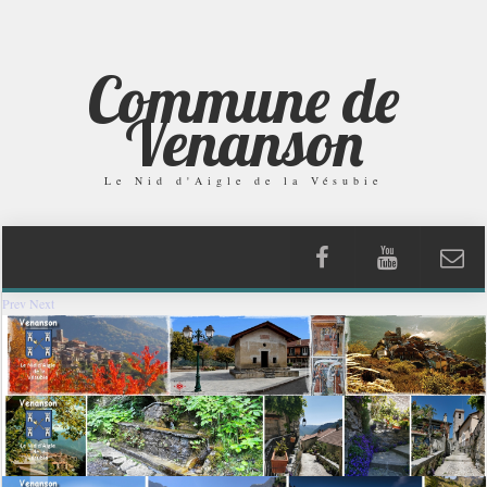
Commune de
Venanson
Le Nid d'Aigle de la Vésubie
Prev
Next