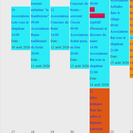
Journée
Concours de
09:00
Aubades
Ro
10
enfantine "la
12
boules -
Vie
dans le
dé
Associations
framboisine"
Associations
souvenir
municipale
village
l'
Loto sous le
09:00
Concours de
Cissou
Apéritif
09:00
V
chapiteau
Associations
Rami
09:00
d'honneur et
Associations
1
14:00
Repas
14:00
Associations
discours du
Bal sous le
As
Date :
traditionnel
Date :
Soirée pizza
maire
chapiteau
C
10 août 2026
du festin
12 août 2026
au four
14:00
21:00
be
20:00
20:00
Associations
Date :
co
Date :
Date :
Bal sous le
15 août 2026
1
11 août 2026
13 août 2026
chapiteau
Da
21:00
16
Date :
14 août 2026
21
Infos
pratiques
Tour des
crêtes et
déjeuner
convivial
17
18
19
20
22
2