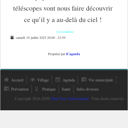
téléscopes vont nous faire découvrir
ce qu’il y a au-delà du ciel !
Associations
samedi 19 juillet 2025
20:00
-
23:59
Propulsé par
iCagenda
Accueil
Village
Agenda
Vie municipale
Prévention
Pratique
Santé
Infos diverses
Copyright 2016-2020
Haut Pays Informatique
.
Tous droits réservés
.