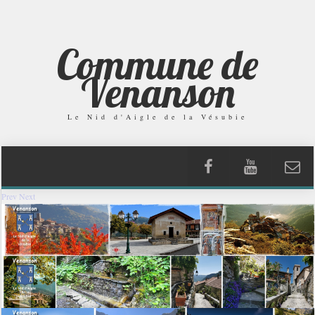
Commune de
Venanson
Le Nid d'Aigle de la Vésubie
Prev
Next