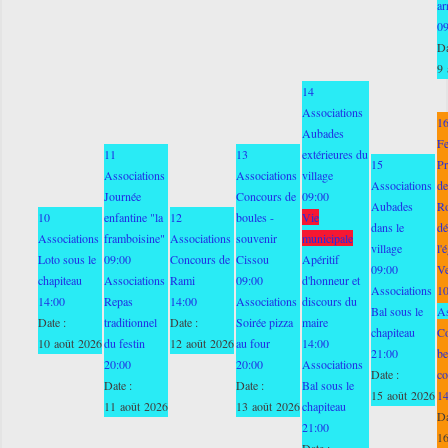
ar
0
Da
9 
14
Associations
1
Aubades
Fe
11
13
extérieures du
15
Pr
Associations
Associations
village
Associations
de
Journée
Concours de
09:00
Aubades
Ro
10
enfantine "la
12
boules -
Vie
dans le
dé
Associations
framboisine"
Associations
souvenir
municipale
village
l'
Loto sous le
09:00
Concours de
Cissou
Apéritif
09:00
V
chapiteau
Associations
Rami
09:00
d'honneur et
Associations
1
14:00
Repas
14:00
Associations
discours du
Bal sous le
As
Date :
traditionnel
Date :
Soirée pizza
maire
chapiteau
C
10 août 2026
du festin
12 août 2026
au four
14:00
21:00
be
20:00
20:00
Associations
Date :
co
Date :
Date :
Bal sous le
15 août 2026
1
11 août 2026
13 août 2026
chapiteau
Da
21:00
16
Date :