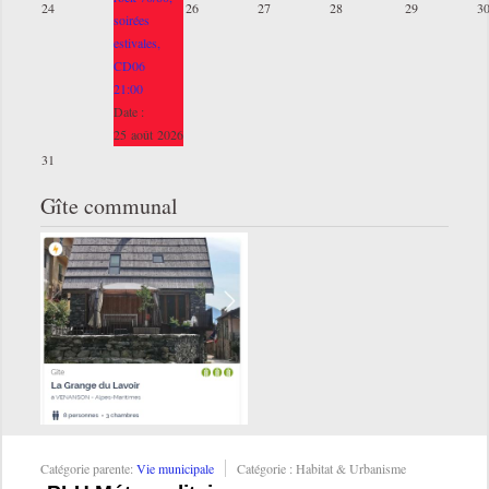
24
26
27
28
29
3
soirées
estivales,
CD06
21:00
Date :
25 août 2026
31
Gîte communal
Catégorie parente:
Vie municipale
Catégorie :
Habitat & Urbanisme