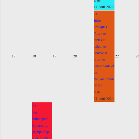
14 août 2026
21
Infos
pratiques
Tour des
crêtes et
déjeuner
convivial
17
18
19
20
22
2
pour les
participants et
les
Venansonnois
06:01
Date :
21 août 2026
25
Vie
municipale
Sympathy,
groupe pop
rock 70/80,