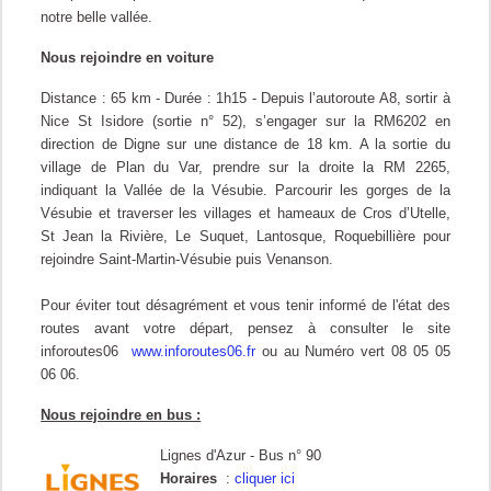
notre belle vallée.
Nous rejoindre en voiture
Distance : 65 km - Durée : 1h15 - Depuis l’autoroute A8,
sortir à
Nice St Isidore (sortie n° 52), s’engager sur la RM6202 en
direction de Digne sur une distance de 18 km. A la sortie du
village de Plan du Var, prendre sur la droite la RM 2265,
indiquant la Vallée de la Vésubie. P
arcourir les gorges de la
Vésubie et traverser les villages et hameaux de Cros d’Utelle,
St Jean la Rivière, Le Suquet, Lantosque, Roquebillière pour
rejoindre Saint-Martin-Vésubie puis Venanson.
Pour éviter tout désagrément et vous tenir informé de l'état des
routes avant votre départ, pensez à consulter le site
inforoutes06
www.inforoutes06.fr
ou au Numéro vert 08 05 05
06 06.
Nous rejoindre en bus :
Lignes d'Azur -
Bus n° 90
Horaires
:
cliquer ici