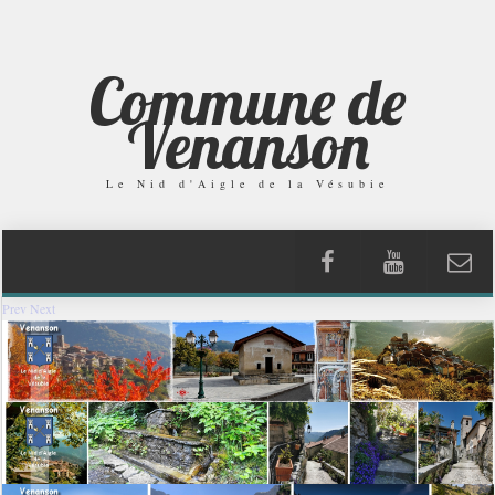
Commune de
Venanson
Le Nid d'Aigle de la Vésubie
Prev
Next