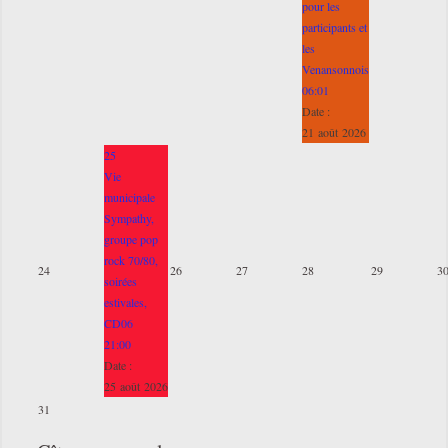
pour les
participants et
les
Venansonnois
06:01
Date :
21 août 2026
25
Vie
municipale
Sympathy,
groupe pop
rock 70/80,
24
26
27
28
29
3
soirées
estivales,
CD06
21:00
Date :
25 août 2026
31