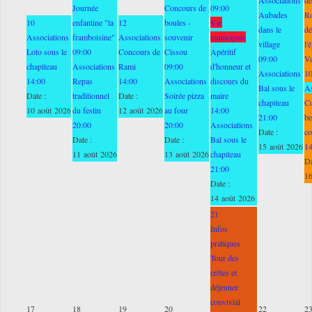
Journée
Concours de
09:00
Aubades
Ro
10
enfantine "la
12
boules -
Vie
dans le
dé
Associations
framboisine"
Associations
souvenir
municipale
village
l'
Loto sous le
09:00
Concours de
Cissou
Apéritif
09:00
V
chapiteau
Associations
Rami
09:00
d'honneur et
Associations
1
14:00
Repas
14:00
Associations
discours du
Bal sous le
As
Date :
traditionnel
Date :
Soirée pizza
maire
chapiteau
C
10 août 2026
du festin
12 août 2026
au four
14:00
21:00
be
20:00
20:00
Associations
Date :
co
Date :
Date :
Bal sous le
15 août 2026
1
11 août 2026
13 août 2026
chapiteau
Da
21:00
16
Date :
14 août 2026
21
Infos
pratiques
Tour des
crêtes et
déjeuner
convivial
17
18
19
20
22
2