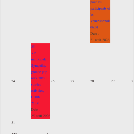
pour les
participants et
les
Venansonnois
06:01
Date :
21 août 2026
25
Vie
municipale
Sympathy,
groupe pop
rock 70/80,
24
26
27
28
29
3
soirées
estivales,
CD06
21:00
Date :
25 août 2026
31