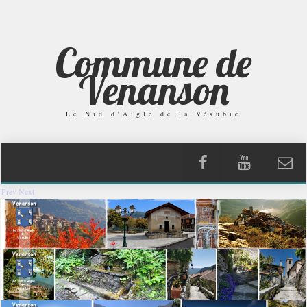
Commune de
Venanson
Le Nid d'Aigle de la Vésubie
Prev
Next