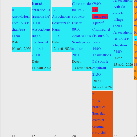
Journée
Concours de
09:00
Aubades
Ro
10
enfantine "la
12
boules -
Vie
dans le
dé
Associations
framboisine"
Associations
souvenir
municipale
village
l'
Loto sous le
09:00
Concours de
Cissou
Apéritif
09:00
V
chapiteau
Associations
Rami
09:00
d'honneur et
Associations
1
14:00
Repas
14:00
Associations
discours du
Bal sous le
As
Date :
traditionnel
Date :
Soirée pizza
maire
chapiteau
C
10 août 2026
du festin
12 août 2026
au four
14:00
21:00
be
20:00
20:00
Associations
Date :
co
Date :
Date :
Bal sous le
15 août 2026
1
11 août 2026
13 août 2026
chapiteau
Da
21:00
16
Date :
14 août 2026
21
Infos
pratiques
Tour des
crêtes et
déjeuner
convivial
17
18
19
20
22
2