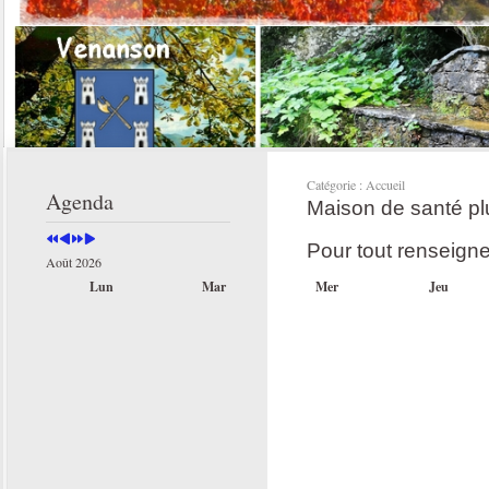
Année
Mois
Année
Mois
précédente
précédent
suivante
suivant
Catégorie :
Accueil
Agenda
Maison de santé pl
Pour tout renseign
Août 2026
Lun
Mar
Mer
Jeu