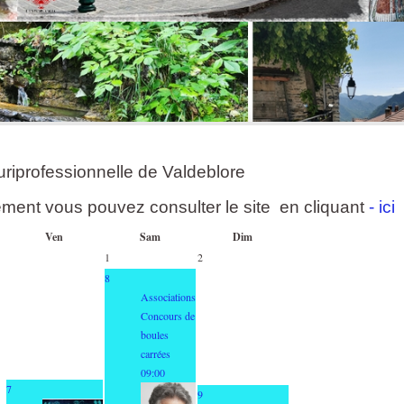
uriprofessionnelle de Valdeblore
ement vous pouvez consulter le site en cliquant
- ici
Ven
Sam
Dim
1
2
8
Associations
Concours de
boules
carrées
09:00
7
9