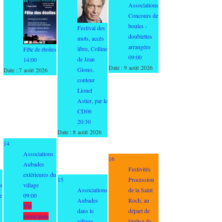
Associations
Concours de
boules -
Festival des
doublettes
mots, accès
arrangées
libre, Colline
Fête de étoiles
09:00
de Jean
14:00
Date :
9 août 2026
Giono,
Date :
7 août 2026
conteur
Lionel
Astier, par le
CD06
20:30
Date :
8 août 2026
14
Associations
16
Aubades
Festivités
extérieures du
15
Procession
s
village
Associations
de la Saint
e
09:00
Aubades
Roch, au
Vie
dans le
départ de
municipale
village
l'église de