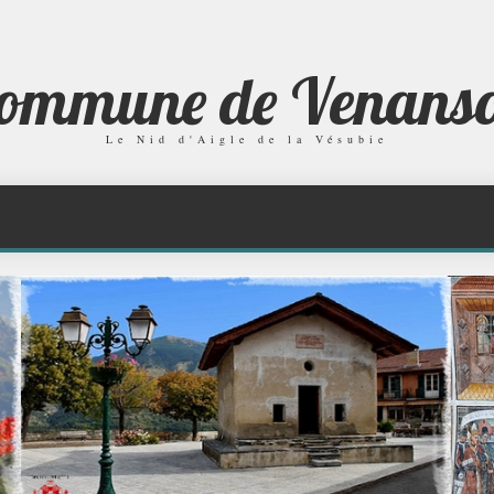
ommune de Venans
Le Nid d'Aigle de la Vésubie