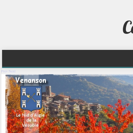
C
Prev
Next