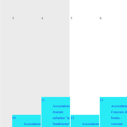
3
4
5
6
11
13
Associations
Association
Journée
Concours d
10
enfantine "la
12
boules -
Associations
framboisine"
Associations
souvenir