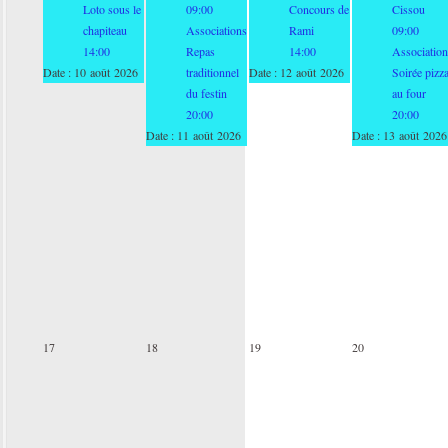
Loto sous le
09:00
Concours de
Cissou
chapiteau
Associations
Rami
09:00
14:00
Repas
14:00
Association
Date :
10 août 2026
traditionnel
Date :
12 août 2026
Soirée pizz
du festin
au four
20:00
20:00
Date :
11 août 2026
Date :
13 août 2026
17
18
19
20