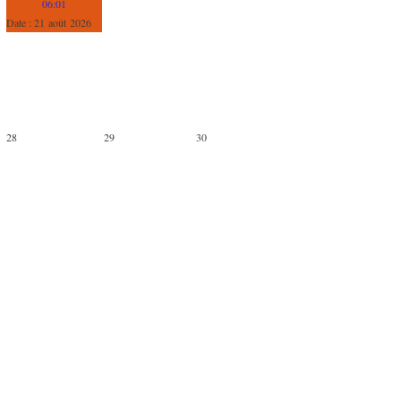
06:01
Date :
21 août 2026
28
29
30