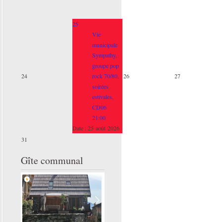
25
Vie
municipale
Sympathy,
groupe pop
24
rock 70/80,
26
27
soirées
estivales,
CD06
21:00
Date :
25 août 2026
31
Gîte communal